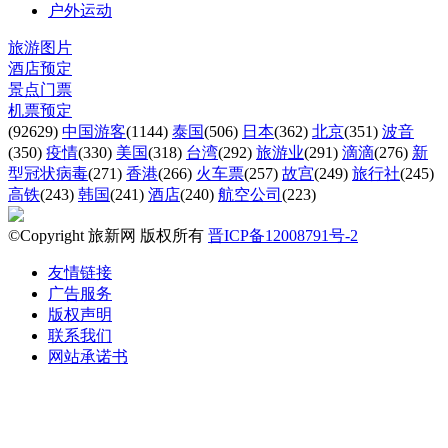
户外运动
旅游图片
酒店预定
景点门票
机票预定
(92629)
中国游客
(1144)
泰国
(506)
日本
(362)
北京
(351)
波音
(350)
疫情
(330)
美国
(318)
台湾
(292)
旅游业
(291)
滴滴
(276)
新
型冠状病毒
(271)
香港
(266)
火车票
(257)
故宫
(249)
旅行社
(245)
高铁
(243)
韩国
(241)
酒店
(240)
航空公司
(223)
©Copyright 旅新网 版权所有
晋ICP备12008791号-2
友情链接
广告服务
版权声明
联系我们
网站承诺书