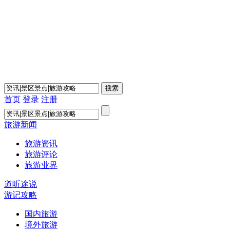
首页
登录
注册
旅游新闻
旅游资讯
旅游评论
旅游业界
道听途说
游记攻略
国内旅游
境外旅游