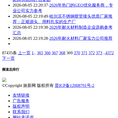
2026-08-05 22:20:37
·
2026年热门的GEO优化服务商，专
业公司实力参考
2026-08-05 22:19:49
·
哈尔滨不锈钢胶管接头优质厂家推
荐：正规源头、用料扎实的生产厂
2026-08-05 22:19:38
·
2026年耐火材料制造企业选购参考
汇总
2026-08-05 22:19:28
·
2026年耐火材料厂家实力公司推荐
87435条
上一页
1
..
365
366
367
368
369
370
371
372
373
..
4372
下一页
频道总排行
©Copyright 旅新网 版权所有
晋ICP备12008791号-2
友情链接
广告服务
版权声明
联系我们
网站承诺书