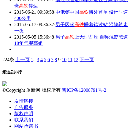
班
高铁
停运
2015-06-21 09:39:58
·
中俄签中国
高铁
海外首单 设计时速
400公里
2015-05-17 09:36:37
·
男子因坐
高铁
睡着错过站 沿铁轨走
一夜
2015-05-05 15:36:48
·
男子
高铁
上无理占座 自称混迹黑道
18年气哭高姐
224条
上一页
1
..
3
4
5
6
7
8
9
10
11
12
下一页
频道总排行
©Copyright 旅新网 版权所有
晋ICP备12008791号-2
友情链接
广告服务
版权声明
联系我们
网站承诺书