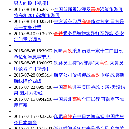
男人的脸【视频】
2015-08-18 16:20:17
·
全国首届粤港澳及
高铁
沿线旅游展
将亮相2015深圳旅游展
2015-08-13 10:02:31
·
中方递交印尼
高铁
修建方案 日方是
唯一竞争对手
2015-08-10 09:36:53
·
高铁
乘务员被旅客殴打至毁容 公安
部门重启调查
2015-08-08 16:39:02
·
网曝
高铁
乘务员被一家十二口围殴
单位领导息事宁人
2015-08-05 18:00:27
·
铁路员工持“内部票”乘
高铁
乘务员
理论被打【视频】
2015-07-28 09:53:14
·
航空公司价格迎战
高铁
抢客 战暑期
航线降价四成
2015-07-22 09:54:38
·
中国
高铁
进军美国挑战：谈7天没结
果 因对方没钱
2015-07-15 09:42:08
·
中国最北
高铁
全面试行 可御零下40
度严寒
2015-07-15 09:33:22
·
印尼
高铁
在中日之间选择 中国优惠
令日本却步
2015-07-11 15:19:21
·
浙江或迎近60年来最强台风 多趟航