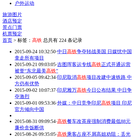
户外运动
旅游图片
酒店预定
景点门票
机票预定
首页
>
标签：
高铁
总共有 224 条记录
2015-09-24 10:32:50
·
中日
高铁
争夺转战美国 日媒忧中国
拿走所有项目
2015-09-21 09:03:05
·
吉图珲客运专线
高铁
正式开通运营
被誉“东北最美
高铁
”
2015-09-05 09:42:34
·
印尼取消
高铁
项目改建中速铁路 中
方仍有优势
2015-09-02 10:07:37
·
印尼雅万
高铁
今日公布结果 中日争
夺激烈
2015-09-01 09:53:36
·
外媒：中日竞争印尼
高铁
项目 印尼
官方倾向中国
2015-08-31 09:09:54
·
高铁
餐车改茶座强制消费最低88元
廉价盒饭断供
2015-08-26 09:35:05
·
高铁
乘客占座不屑高姐劝阻：丢光