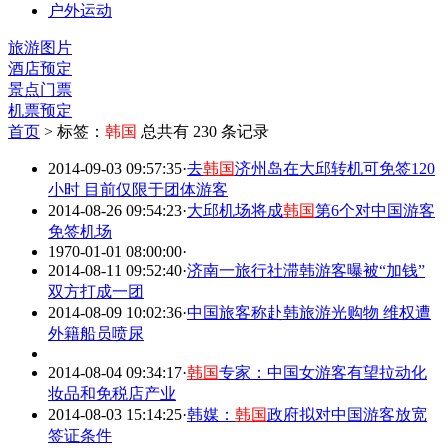
户外运动
旅游图片
酒店预定
景点门票
机票预定
首页
>
标签：
韩国
总共有 230 条记录
2014-09-03 09:57:35
·
去
韩国
济州岛在大邱转机可免签120
小时 目前仅限于团体游客
2014-08-26 09:54:23
·
大邱机场将成
韩国
第6个对中国游客
免签机场
1970-01-01 08:00:00
·
2014-08-11 09:52:40
·
济南一旅行社滞韩游客曝被“加钱”
双方打成一团
2014-08-09 10:02:36
·
中国旅客称赴韩旅游光购物 维权遭
外籍船员喷尿
2014-08-04 09:34:17
·
韩国
专家：中国女游客有望拉动化
妆品和免税店产业
2014-08-03 15:14:25
·
韩媒：
韩国
政府拟对中国游客放宽
签证条件