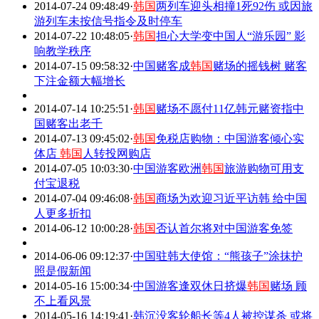
2014-07-24 09:48:49
·
韩国
两列车迎头相撞1死92伤 或因旅
游列车未按信号指令及时停车
2014-07-22 10:48:05
·
韩国
担心大学变中国人“游乐园” 影
响教学秩序
2014-07-15 09:58:32
·
中国赌客成
韩国
赌场的摇钱树 赌客
下注金额大幅增长
2014-07-14 10:25:51
·
韩国
赌场不愿付11亿韩元赌资指中
国赌客出老千
2014-07-13 09:45:02
·
韩国
免税店购物：中国游客倾心实
体店
韩国
人转投网购店
2014-07-05 10:03:30
·
中国游客欧洲
韩国
旅游购物可用支
付宝退税
2014-07-04 09:46:08
·
韩国
商场为欢迎习近平访韩 给中国
人更多折扣
2014-06-12 10:00:28
·
韩国
否认首尔将对中国游客免签
2014-06-06 09:12:37
·
中国驻韩大使馆：“熊孩子”涂抹护
照是假新闻
2014-05-16 15:00:34
·
中国游客逢双休日挤爆
韩国
赌场 顾
不上看风景
2014-05-16 14:19:41
·
韩沉没客轮船长等4人被控谋杀 或将