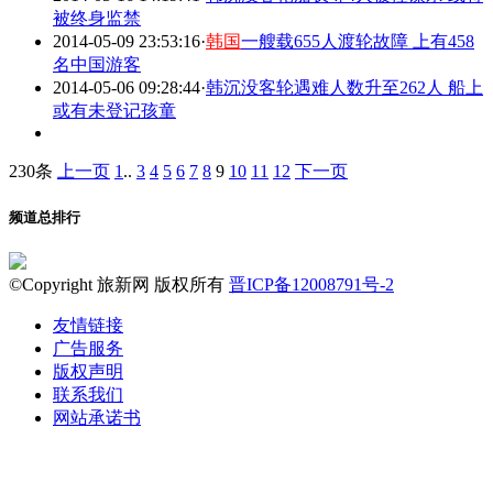
被终身监禁
2014-05-09 23:53:16
·
韩国
一艘载655人渡轮故障 上有458
名中国游客
2014-05-06 09:28:44
·
韩沉没客轮遇难人数升至262人 船上
或有未登记孩童
230条
上一页
1
..
3
4
5
6
7
8
9
10
11
12
下一页
频道总排行
©Copyright 旅新网 版权所有
晋ICP备12008791号-2
友情链接
广告服务
版权声明
联系我们
网站承诺书